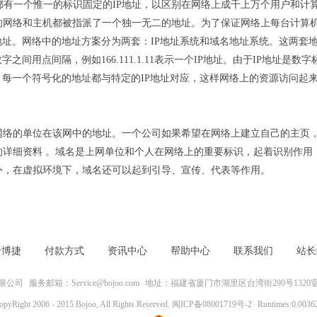
主机都有一个惟一的标识固定的IP地址，以区别在网络上成千上万个用户和
网络和主机都被指派了一个独一无二的地址。为了保证网络上每台计算机
地址。网络中的地址方案分为两套：IP地址系统和域名地址系统。这两套
数字之间用点间隔，例如166.111.1.11表示一个IP地址。由于IP地址
。每一个符号化的地址都与特定的IP地址对应，这样网络上的资源访问起
网络的单位在该网中的地址。一个公司如果希望在网络上建立自己的主页
详细资料 。域名是上网单位和个人在网络上的重要标识，起着识别作用 
外，在虚拟环境下，域名还可以起到引导、宣传、代表等作用。
于博捷
付款方式
资讯中心
帮助中心
联系我们
站长
限公司
服务邮箱：Service@bojoo.com
地址：福建省厦门市湖里区台湾街290号1320
opyRight 2006 - 2015 Bojoo, All Rights Reserved.
闽ICP备08001719号-2
Runtimes:0.0036