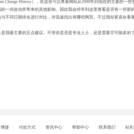
rithm Change History），在这里可以查看网站从2000年到现在
我的一些改动所带来的其他影响。因此我会经常到这里查看是否有一些新
如与不同日期排名进行对比，并迅速找出有哪些网页。不过我却更喜欢看
上是我最主要的五点建议。不管你是否是专业人士，还是需要尽可能多的
于博捷
付款方式
资讯中心
帮助中心
联系我们
站长